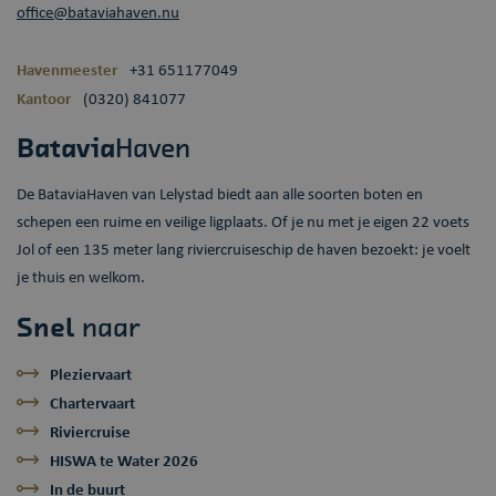
office@bataviahaven.nu
Havenmeester
+31 651177049
Kantoor
(0320) 841077
Batavia
Haven
De BataviaHaven van Lelystad biedt aan alle soorten boten en
schepen een ruime en veilige ligplaats. Of je nu met je eigen 22 voets
Jol of een 135 meter lang riviercruiseschip de haven bezoekt: je voelt
je thuis en welkom.
Snel
naar
Pleziervaart
Chartervaart
Riviercruise
HISWA te Water 2026
In de buurt