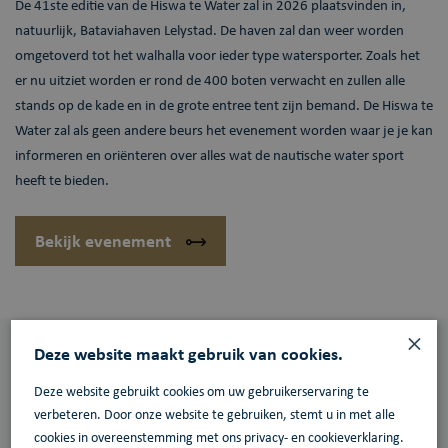
De 41ste editie van de Hiswa te Water zal in 2026 plaatsvinden in,
natuurlijk, Bataviahaven Lelystad. De haven zal dan weer worden
omgetoverd tot het walhalla voor ieder type watersporter. Zoals het
er nu uitziet worden er rond de 400 boten verwacht en zullen alle
stands op de kade en in de grote entree tent zijn bemand. De Hiswa te
Water zal als geen andere beurs het evenement worden waar je je kan
informeren en oriënteren over alles wat de nautische water sport
heeft te bieden.
Bekijk evenement
×
Deze website maakt gebruik van cookies.
Laatste
nieuws
Deze website gebruikt cookies om uw gebruikerservaring te
verbeteren. Door onze website te gebruiken, stemt u in met alle
We houden je graag op de hoogte van alle ontwikkelingen en
cookies in overeenstemming met ons privacy- en cookieverklaring.
activiteiten bij BataviaHaven! Op onze website en social media