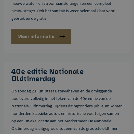
nieuwe water- en stroomaansluitingen én een compleet
Aanbieder /
nieuw steiger. Ook het sanitair is weer helemaal klaar voor
Naam
Vervaldatum
Omschrijving
Domein
gebruik en de gratis
_GRECAPTCHA
Google LLC
6 maanden
Google reCAPTCHA
www.google.com
plaatst een
noodzakelijke
Meer informatie
cookie
(_GRECAPTCHA)
wanneer deze
wordt uitgevoerd
met het oog op de
risicoanalyse.
40e editie Nationale
Oldtimerdag
Aanbieder /
Naam
Vervaldatum
Omschrijving
Domein
Op zondag 21 juni staat Bataviahaven en de omliggende
wp-
OnTheGoSystems
Sessie
Slaat de
wpml_current_language
Ltd.
huidige taal
boulevard volledig in het teken van de 40e editie van de
bataviahaven.nu
op. Standaard
wordt deze
Nationale Oldtimerdag. Tijdens dit bijzondere jubileum komen
cookie alleen
honderden klassieke auto’s en historische voertuigen samen
ingesteld voor
ingelogde
op een unieke locatie aan het Markermeer. De Nationale
gebruikers. Als
u de
Oldtimerdag is uitgegroeid tot één van de grootste oldtimer
taalcookie
inschakelt om