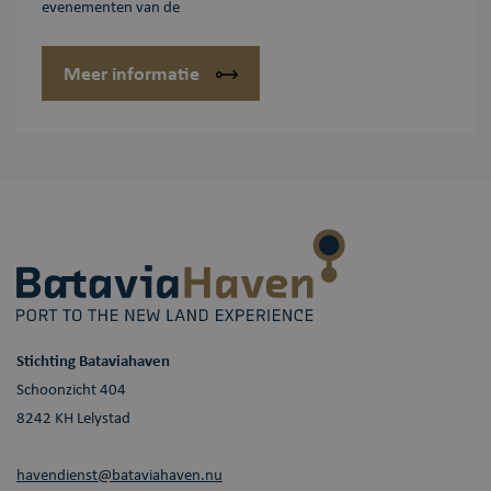
evenementen van de
AJAX-filtering
te
ondersteunen,
wordt deze
Meer informatie
cookie ook
ingesteld voor
gebruikers die
niet zijn
ingelogd.
Stichting Bataviahaven
Schoonzicht 404
8242 KH Lelystad
havendienst@bataviahaven.nu