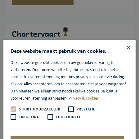
Charter
vaart
×
BataviaHaven is een populaire vertrek- en aankomsthaven
Deze website maakt gebruik van cookies.
voor zeilende charterschepen met optimale faciliteiten en een
professionele havendienst, en is regelmatig uitgeroepen tot de
Deze website gebruikt cookies om uw gebruikerservaring te
verbeteren. Door onze website te gebruiken, stemt u in met alle
beste charterhaven van Nederland.
cookies in overeenstemming met ons privacy- en cookieverklaring.
Klik op 'Alles accepteren' om te accepteren. Kies je voor weigeren?
Meer informatie
Dan plaatsen we alleen strikt noodzakelijke cookies. Je kunt je
voorkeuren later nog aanpassen.
Privacy & cookies
STRIKT NOODZAKELIJK
PRESTATIE
TARGETING
FUNCTIONEEL
Rivier
cruise
In de Bataviahaven worden jaarlijks vele riviercruiseschepen