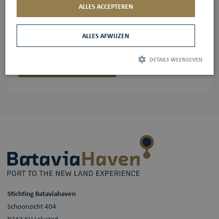
ALLES ACCEPTEREN
ontvangen met tienduizenden passagiers, waarvoor de
faciliteiten zijn aangepast met walstroom, 40m3
ALLES AFWIJZEN
drinkwaterleidingen en genoeg ruimte voor bussen.
DETAILS WEERGEVEN
Meer informatie
Strikt noodzakelijk
Prestatie
Targeting
Functioneel
Strikt noodzakelijke cookies maken de kernfunctionaliteiten van de website
mogelijk, zoals gebruikersaanmelding en accountbeheer. De website kan niet
goed worden gebruikt zonder de strikt noodzakelijke cookies.
Aanbieder /
Naam
Vervaldatum
Omschrijving
Domein
_GRECAPTCHA
Google LLC
6 maanden
Google reCAPTCHA
www.google.com
plaatst een
noodzakelijke
cookie
(_GRECAPTCHA)
Stichting Bataviahaven
wanneer deze
wordt uitgevoerd
Schoonzicht 404
met het oog op de
risicoanalyse.
8242 KH Lelystad