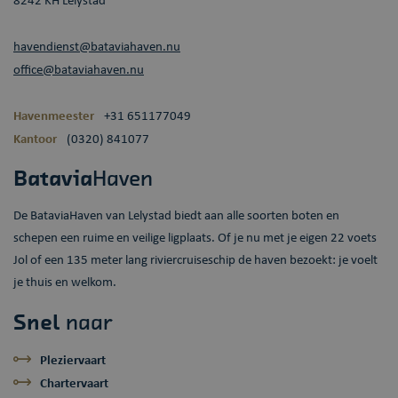
havendienst@bataviahaven.nu
Aanbieder /
office@bataviahaven.nu
Naam
Vervaldatum
Omschrijving
Domein
wp-
OnTheGoSystems
Sessie
Slaat de
Havenmeester
+31 651177049
wpml_current_language
Ltd.
huidige taal
bataviahaven.nu
op. Standaard
Kantoor
(0320) 841077
wordt deze
cookie alleen
ingesteld voor
Batavia
Haven
ingelogde
gebruikers. Als
u de
De BataviaHaven van Lelystad biedt aan alle soorten boten en
taalcookie
inschakelt om
schepen een ruime en veilige ligplaats. Of je nu met je eigen 22 voets
AJAX-filtering
te
Jol of een 135 meter lang riviercruiseschip de haven bezoekt: je voelt
ondersteunen,
wordt deze
je thuis en welkom.
cookie ook
ingesteld voor
gebruikers die
Snel
naar
niet zijn
ingelogd.
Pleziervaart
Chartervaart