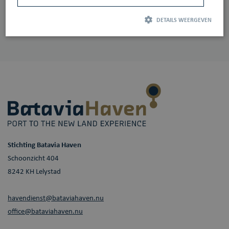
More information
DETAILS WEERGEVEN
Strikt noodzakelijk
Prestatie
Targeting
Functioneel
Strikt noodzakelijke cookies maken de kernfunctionaliteiten van de website
mogelijk, zoals gebruikersaanmelding en accountbeheer. De website kan niet
goed worden gebruikt zonder de strikt noodzakelijke cookies.
Aanbieder /
Naam
Vervaldatum
Omschrijving
Domein
_GRECAPTCHA
Google LLC
6 maanden
Google reCAPTCHA
www.google.com
plaatst een
noodzakelijke
Stichting Batavia Haven
cookie
(_GRECAPTCHA)
Schoonzicht 404
wanneer deze
8242 KH Lelystad
wordt uitgevoerd
met het oog op de
risicoanalyse.
havendienst@bataviahaven.nu
office@bataviahaven.nu
Aanbieder /
Naam
Vervaldatum
Omschrijving