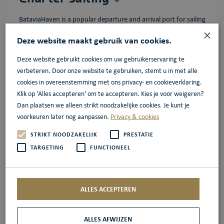
BataviaHaven is a popular departure and arrival port for sailing
×
charter ships with optimal facilities and a professional harbor
Deze website maakt gebruik van cookies.
service, and has regularly been voted the best charter harbor
in the Netherlands.
Deze website gebruikt cookies om uw gebruikerservaring te
verbeteren. Door onze website te gebruiken, stemt u in met alle
cookies in overeenstemming met ons privacy- en cookieverklaring.
More information
Klik op 'Alles accepteren' om te accepteren. Kies je voor weigeren?
Dan plaatsen we alleen strikt noodzakelijke cookies. Je kunt je
voorkeuren later nog aanpassen.
Privacy & cookies
STRIKT NOODZAKELIJK
PRESTATIE
River cruising
TARGETING
FUNCTIONEEL
Every year, hundreds of river cruise ships with tens of
thousands of passengers dock at Batavia Haven, for which the
ALLES ACCEPTEREN
facilities have been adapted with shore power, drinking water
pipelines, and space for buses.
ALLES AFWIJZEN