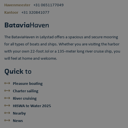
Domein
Havenmeester
+31 0651177049
wp-
OnTheGoSystems
Sessie
Slaat de
Kantoor
+31 320841077
wpml_current_language
Ltd.
huidige taal
bataviahaven.nu
op. Standaard
wordt deze
Batavia
Haven
cookie alleen
ingesteld voor
ingelogde
The BataviaHaven in Lelystad offers a spacious and secure mooring
gebruikers. Als
u de
for all types of boats and ships. Whether you are visiting the harbor
taalcookie
inschakelt om
with your own 22-foot Jol or a 135-meter long river cruise ship, you
AJAX-filtering
te
will feel at home and welcome.
ondersteunen,
wordt deze
cookie ook
Quick
to
ingesteld voor
gebruikers die
niet zijn
Pleasure boating
ingelogd.
Charter sailing
River cruising
HISWA te Water 2025
Nearby
News