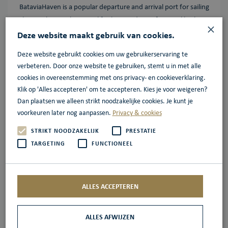
BataviaHaven is a popular departure and arrival port for sailing
charter ships with optimal facilities and a professional harbor
×
service, and has regularly been voted the best charter harbor
Deze website maakt gebruik van cookies.
in the Netherlands.
Deze website gebruikt cookies om uw gebruikerservaring te
verbeteren. Door onze website te gebruiken, stemt u in met alle
More information
cookies in overeenstemming met ons privacy- en cookieverklaring.
Klik op 'Alles accepteren' om te accepteren. Kies je voor weigeren?
Dan plaatsen we alleen strikt noodzakelijke cookies. Je kunt je
voorkeuren later nog aanpassen.
Privacy & cookies
STRIKT NOODZAKELIJK
PRESTATIE
River cruising
TARGETING
FUNCTIONEEL
Every year, hundreds of river cruise ships with tens of
thousands of passengers dock at Batavia Haven, for which the
facilities have been adapted with shore power, drinking water
ALLES ACCEPTEREN
pipelines, and space for buses.
ALLES AFWIJZEN
More information