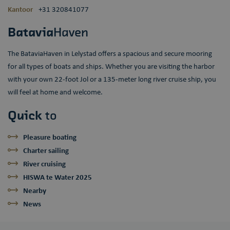
Kantoor
+31 320841077
wp-
OnTheGoSystems
Sessie
Slaat de
wpml_current_language
Ltd.
huidige taal
bataviahaven.nu
op. Standaard
Batavia
Haven
wordt deze
cookie alleen
ingesteld voor
The BataviaHaven in Lelystad offers a spacious and secure mooring
ingelogde
gebruikers. Als
for all types of boats and ships. Whether you are visiting the harbor
u de
taalcookie
with your own 22-foot Jol or a 135-meter long river cruise ship, you
inschakelt om
AJAX-filtering
will feel at home and welcome.
te
ondersteunen,
wordt deze
Quick
to
cookie ook
ingesteld voor
gebruikers die
Pleasure boating
niet zijn
ingelogd.
Charter sailing
River cruising
HISWA te Water 2025
Nearby
News